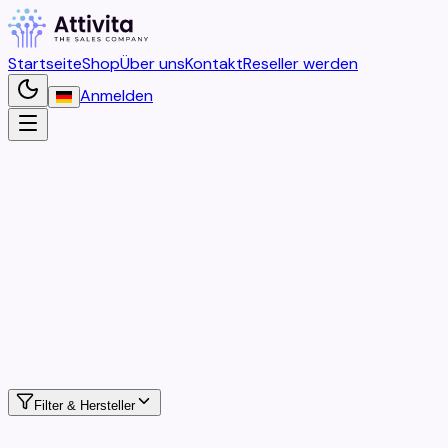
Startseite
Shop
Über uns
Kontakt
Reseller werden
Anmelden
Home
Unser Shop
Filter
&
Hersteller